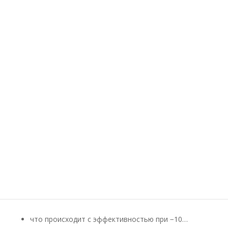
С каждым годом всё больше владельцев частных
домов рассматривают тепловые насосы как
альтернативу газу и твёрдому топливу. Но главный
вопрос, который волнует почти всех перед
покупкой: работает ли тепловой насос зимой,
особенно при сильных морозах?
В этой статье разберёмся:
как ведёт себя тепловой насос при минусовых
температурах,
что происходит с эффективностью при −10…